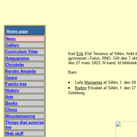
Home page
News
Gallery
Curriculum Vitae
Karl
Erik
Elof Terserus af Sillén, född de
Araguacema
gymnasiet i Falun, RNO. Gift den 7 o
den 27 mars 1923, fil kand, fd bibliotek
Christofer
Kerstin Amanda
Barn:
Space
Laila
Margareta
af Sillén, f. den 1
Family tree
Barbro
Elisabet af Sillén, f. den 1
History
Göteborg.
Arts
Books
Chess
Mountaineering
Things that surprise
me
Web stuff